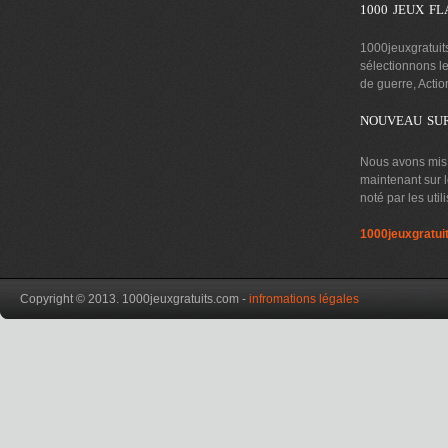
1000 JEUX FL
1000jeuxgratuits
sélectionnons le
de guerre, Actio
NOUVEAU SUR
Nous avons mis e
maintenant sur 
noté par les util
1000jeuxgratui
Copyright © 2013. 1000jeuxgratuits.com -
infromations légales